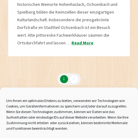
historischen Weinorte Hohenhaslach, Ochsenbach und
Spielberg bilden die Keimzellen dieser einzigartigen
Kulturlandschaft. Insbesondere die preisgekrönte
Dorfstraße im Stadtteil Ochsenbach ist ein Besuch
wert. Alte pittoreske Fachwerkhäuser säumen die
Ortsdurchfahrt und lassen …
Read More
1
2
Um Ihnen ein optimales Erlebnis zu bieten, verwenden wir Technologien wie
Cookies, um Geräteinformationen zu speichern und/oder darauf zuzugreifen.
Wenn Sie diesen Technologien zustimmen, können wir Daten wie das
Impressum
Surfverhalten oder eindeutige IDs auf dieser Website verarbeiten. Wenn Sie Ihre
Zustimmung nicht erteilen oder zurückziehen, können bestimmte Merkmale
und Funktionen beeinträchtigt werden.
AGBs