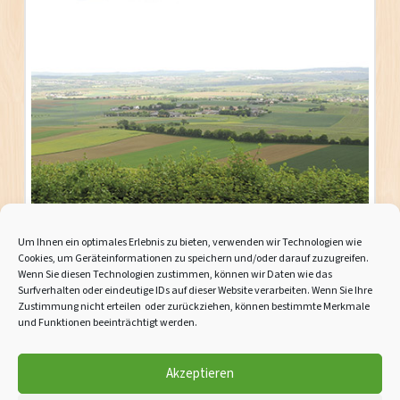
Um Ihnen ein optimales Erlebnis zu bieten, verwenden wir Technologien wie
Cookies, um Geräteinformationen zu speichern und/oder darauf zuzugreifen.
Wenn Sie diesen Technologien zustimmen, können wir Daten wie das
Impressum
Surfverhalten oder eindeutige IDs auf dieser Website verarbeiten. Wenn Sie Ihre
Zustimmung nicht erteilen oder zurückziehen, können bestimmte Merkmale
und Funktionen beeinträchtigt werden.
AGBs
Datenschutzerklärung
Akzeptieren
Cookie-Richtlinie (EU)