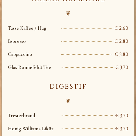
❦
Tasse Kaffee / Hag
€ 2,60
Espresso
€ 2,80
Cappuccino
€ 3,80
Glas Ronnefeldt Tee
€ 3,70
DIGESTIF
❦
Tresterbrand
€ 3,70
Honig-Williams-Likör
€ 3,70