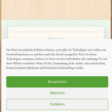
Impressum
AGBs
Um Ihnen ein optimales Erlebnis zu bieten, verwenden wir Technologien wie Cookies, um
Geräteinformationen zu speichern und/oder darauf zuzugreifen. Wenn Sie diesen
Datenschutzerklärung
Technologien zustimmen, können wir Daten wie das Surfverhalten oder eindeutige IDs auf
dieser Website verarbeiten. Wenn Sie Ihre Zustimmung nicht erteilen oder zurückziehen,
Cookie-Richtlinie (EU)
können bestimmte Merkmale und Funktionen beeinträchtigt werden.
Akzeptieren
Ablehnen
Vorlieben
Naturparkhotel & Landgasthof Stromberg • Güglinger Straße 5 • 74343
Sachsenheim-Ochsenbach • Tel: 0 70 46 – 599