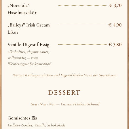
„Nocciola”
€ 3,70
Haselnusslikör
„Baileys” Irish Cream
€ 4,90
Likör
Vanille-Digestif-Essig
€ 3,80
alkoholfrei, elegant-sauer,
vollmundig — vom
Weinessiggut Doktorenhof
Weitere Kaffeespezialitäten und Digestif finden Sie in der Speisekarte.
DESSERT
Neu · Neu · Neu — Eis von Fräulein Schmid
Gemischtes Eis
Erdbeer-Sorbet, Vanille, Schokolade