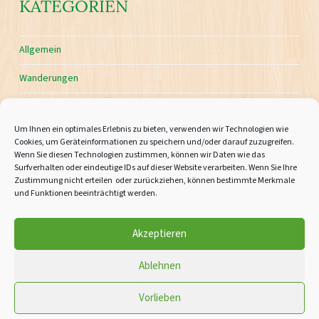
KATEGORIEN
Allgemein
Wanderungen
Um Ihnen ein optimales Erlebnis zu bieten, verwenden wir Technologien wie
Cookies, um Geräteinformationen zu speichern und/oder darauf zuzugreifen.
Wenn Sie diesen Technologien zustimmen, können wir Daten wie das
Impressum
Surfverhalten oder eindeutige IDs auf dieser Website verarbeiten. Wenn Sie Ihre
Zustimmung nicht erteilen oder zurückziehen, können bestimmte Merkmale
und Funktionen beeinträchtigt werden.
AGBs
Datenschutzerklärung
Akzeptieren
Cookie-Richtlinie (EU)
Ablehnen
Vorlieben
Naturparkhotel & Landgasthof Stromberg • Güglinger Straße 5 • 74343