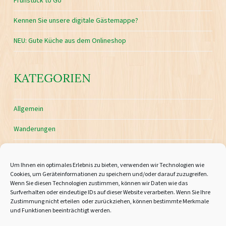
Frühstück to Go
Kennen Sie unsere digitale Gästemappe?
NEU: Gute Küche aus dem Onlineshop
KATEGORIEN
Allgemein
Wanderungen
Um Ihnen ein optimales Erlebnis zu bieten, verwenden wir Technologien wie
Cookies, um Geräteinformationen zu speichern und/oder darauf zuzugreifen.
Wenn Sie diesen Technologien zustimmen, können wir Daten wie das
Impressum
Surfverhalten oder eindeutige IDs auf dieser Website verarbeiten. Wenn Sie Ihre
Zustimmung nicht erteilen oder zurückziehen, können bestimmte Merkmale
und Funktionen beeinträchtigt werden.
AGBs