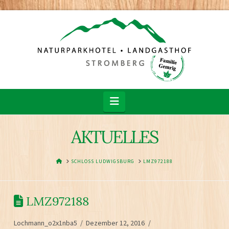
Navigation
AKTUELLES
HOME
SCHLOSS LUDWIGSBURG
LMZ972188
LMZ972188
Lochmann_o2x1nba5
Dezember 12, 2016