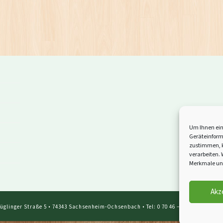
Um Ihnen ein
Geräteinform
zustimmen, k
verarbeiten.
Merkmale und
Akz
glinger Straße 5 • 74343 Sachsenheim-Ochsenbach • Tel: 0 70 46 – 599